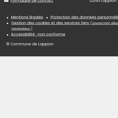
Formulaire de contact
02150 Lappion
Informations réglementair
Mentions légales
Protection des données personnell
Gestion des cookies et des services tiers
(Javascript désa
navigateur.)
Accessibilité : non conforme
© Commune de Lappion